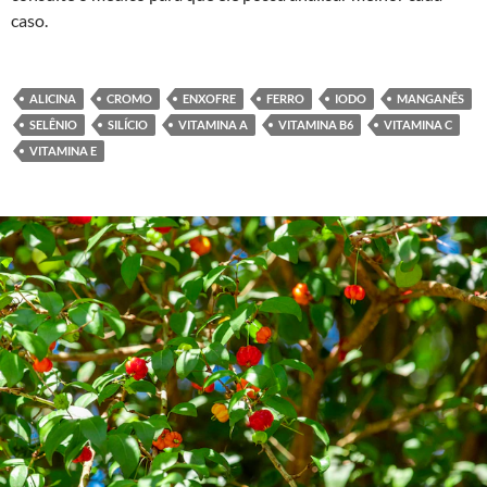
caso.
ALICINA
CROMO
ENXOFRE
FERRO
IODO
MANGANÊS
SELÊNIO
SILÍCIO
VITAMINA A
VITAMINA B6
VITAMINA C
VITAMINA E