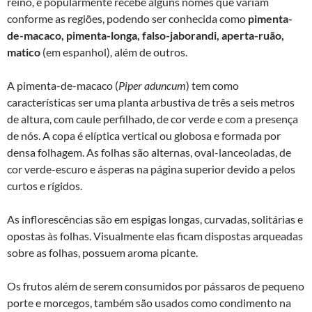
reino, e popularmente recebe alguns nomes que variam
conforme as regiões, podendo ser conhecida como
pimenta-
de-macaco, pimenta-longa, falso-jaborandi, aperta-ruão,
matico
(em espanhol), além de outros.
A pimenta-de-macaco (
Piper aduncum
) tem como
características ser uma planta arbustiva de três a seis metros
de altura, com caule perfilhado, de cor verde e com a presença
de nós. A copa é elíptica vertical ou globosa e formada por
densa folhagem. As folhas são alternas, oval-lanceoladas, de
cor verde-escuro e ásperas na página superior devido a pelos
curtos e rígidos.
As inflorescências são em espigas longas, curvadas, solitárias e
opostas às folhas. Visualmente elas ficam dispostas arqueadas
sobre as folhas, possuem aroma picante.
Os frutos além de serem consumidos por pássaros de pequeno
porte e morcegos, também são usados como condimento na