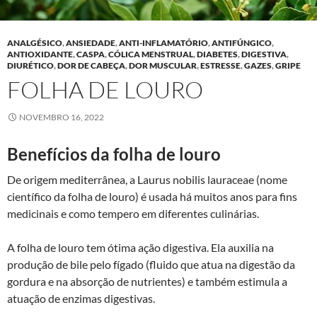
ANALGÉSICO
,
ANSIEDADE
,
ANTI-INFLAMATÓRIO
,
ANTIFÚNGICO
,
ANTIOXIDANTE
,
CASPA
,
CÓLICA MENSTRUAL
,
DIABETES
,
DIGESTIVA
,
DIURÉTICO
,
DOR DE CABEÇA
,
DOR MUSCULAR
,
ESTRESSE
,
GAZES
,
GRIPE
FOLHA DE LOURO
NOVEMBRO 16, 2022
Benefícios da folha de louro
De origem mediterrânea, a Laurus nobilis lauraceae (nome
científico da folha de louro) é usada há muitos anos para fins
medicinais e como tempero em diferentes culinárias.
A folha de louro tem ótima ação digestiva. Ela auxilia na
produção de bile pelo fígado (fluido que atua na digestão da
gordura e na absorção de nutrientes) e também estimula a
atuação de enzimas digestivas.