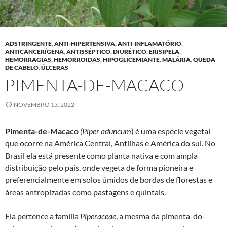
ADSTRINGENTE
,
ANTI-HIPERTENSIVA
,
ANTI-INFLAMATÓRIO
,
ANTICANCERÍGENA
,
ANTISSÉPTICO
,
DIURÉTICO
,
ERISIPELA
,
HEMORRAGIAS
,
HEMORROIDAS
,
HIPOGLICEMIANTE
,
MALÁRIA
,
QUEDA
DE CABELO
,
ÚLCERAS
PIMENTA-DE-MACACO
NOVEMBRO 13, 2022
Pimenta-de-Macaco
(Piper aduncum
) é uma espécie vegetal
que ocorre na América Central, Antilhas e América do sul. No
Brasil ela está presente como planta nativa e com ampla
distribuição pelo país, onde vegeta de forma pioneira e
preferencialmente em solos úmidos de bordas de florestas e
áreas antropizadas como pastagens e quintais.
Ela pertence a família
Piperaceae
, a mesma da pimenta-do-