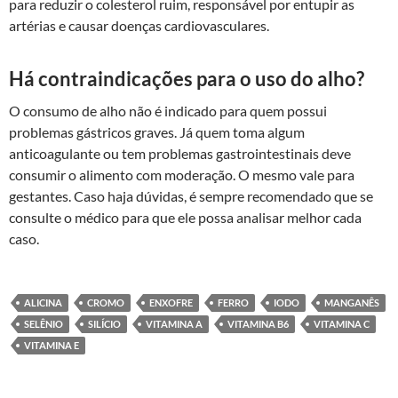
para reduzir o colesterol ruim, responsável por entupir as
artérias e causar doenças cardiovasculares.
Há contraindicações para o uso do alho?
O consumo de alho não é indicado para quem possui
problemas gástricos graves. Já quem toma algum
anticoagulante ou tem problemas gastrointestinais deve
consumir o alimento com moderação. O mesmo vale para
gestantes. Caso haja dúvidas, é sempre recomendado que se
consulte o médico para que ele possa analisar melhor cada
caso.
ALICINA
CROMO
ENXOFRE
FERRO
IODO
MANGANÊS
SELÊNIO
SILÍCIO
VITAMINA A
VITAMINA B6
VITAMINA C
VITAMINA E