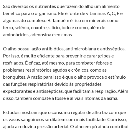
São diversos os nutrientes que fazem do alho um alimento
benéfico para o organismo. Ele é fonte de vitaminas A, C, E e
algumas do complexo B. Também é rico em minerais como
ferro, selênio, enxofre, silício, iodo e cromo, além de
aminoácidos, adenosina e enzimas.
O alho possui ação antibiótica, antimicrobiana e antisséptica.
Por isso, é muito eficiente para prevenir e curar gripes e
resfriados. É eficaz, até mesmo, para combater febres e
problemas respiratórios agudos e crônicos, como as
bronquites. A razão para isso é que o alho provoca o estímulo
das funções respiratórias devido às propriedades
expectorantes e antissépticas, que facilitam a respiração. Além
disso, também combate a tosse e alivia sintomas da asma.
Estudos mostram que o consumo regular de alho faz com que
os vasos sanguíneos se dilatem com mais facilidade. Com isso,
ajuda a reduzir a pressão arterial. O alho em pó ainda contribui