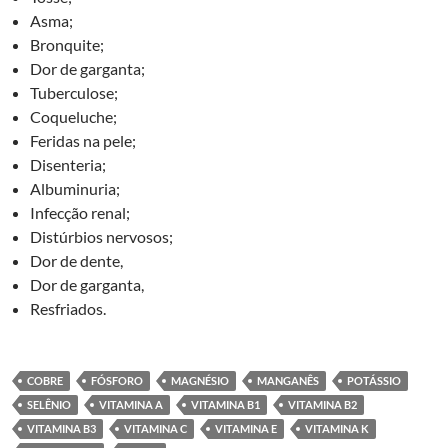
Asma;
Bronquite;
Dor de garganta;
Tuberculose;
Coqueluche;
Feridas na pele;
Disenteria;
Albuminuria;
Infecção renal;
Distúrbios nervosos;
Dor de dente,
Dor de garganta,
Resfriados.
COBRE
FÓSFORO
MAGNÉSIO
MANGANÊS
POTÁSSIO
SELÊNIO
VITAMINA A
VITAMINA B1
VITAMINA B2
VITAMINA B3
VITAMINA C
VITAMINA E
VITAMINA K