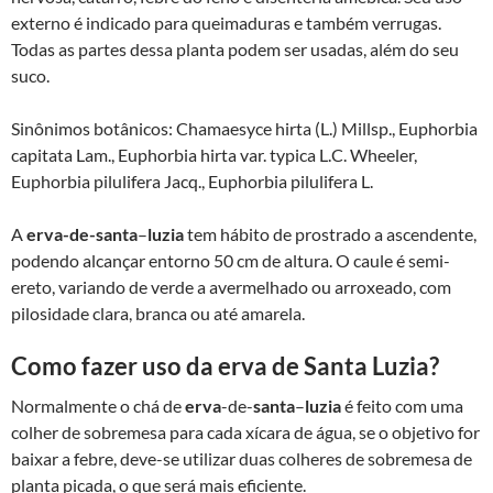
externo é indicado para queimaduras e também verrugas.
Todas as partes dessa planta podem ser usadas, além do seu
suco.
Sinônimos botânicos: Chamaesyce hirta (L.) Millsp., Euphorbia
capitata Lam., Euphorbia hirta var. typica L.C. Wheeler,
Euphorbia pilulifera Jacq., Euphorbia pilulifera L.
A
erva-de-santa
–
luzia
tem hábito de prostrado a ascendente,
podendo alcançar entorno 50 cm de altura. O caule é semi-
ereto, variando de verde a avermelhado ou arroxeado, com
pilosidade clara, branca ou até amarela.
Como fazer uso da erva de Santa Luzia?
Normalmente o chá de
erva
-de-
santa
–
luzia
é feito com uma
colher de sobremesa para cada xícara de água, se o objetivo for
baixar a febre, deve-se utilizar duas colheres de sobremesa de
planta picada, o que será mais eficiente.