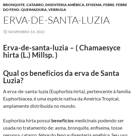
BRONQUITE
,
CATARRO
,
DISENTERIA AMÉBICA
,
EFISEMA
,
FEBRE
,
FEBRE
DO FENO
,
QUEIMADURA
,
VERRUGA
ERVA-DE-SANTA-LUZIA
NOVEMBRO 14, 2022
Erva-de-santa-luzia – ( Chamaesyce
hirta (L.) Millsp. )
Qual os benefícios da erva de Santa
Luzia?
A erva-de-santa-luzia (
Euphorbia hirta
), pertencente
à família
Euphorbiacea
, é uma espécie nativa da
América Tropical,
amplamente distribuída no mundo.
Euphorbia hirta possui
benefícios
medicinais podendo ser
usada no tratamento de: asma, bronquite, enfisema, tosse
nervosa, catarro, febre do feno e disenteria amébica. Seu uso