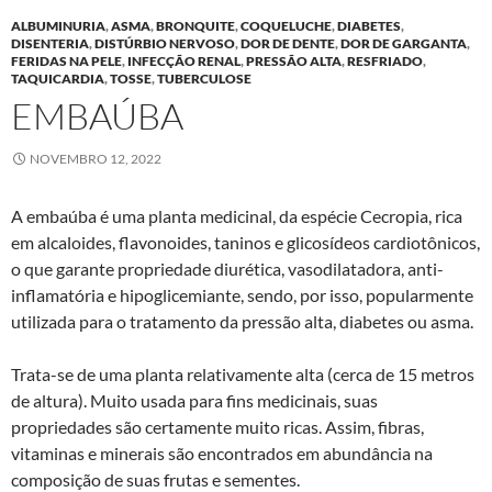
ALBUMINURIA
,
ASMA
,
BRONQUITE
,
COQUELUCHE
,
DIABETES
,
DISENTERIA
,
DISTÚRBIO NERVOSO
,
DOR DE DENTE
,
DOR DE GARGANTA
,
FERIDAS NA PELE
,
INFECÇÃO RENAL
,
PRESSÃO ALTA
,
RESFRIADO
,
TAQUICARDIA
,
TOSSE
,
TUBERCULOSE
EMBAÚBA
NOVEMBRO 12, 2022
A embaúba é uma planta medicinal, da espécie Cecropia, rica
em alcaloides, flavonoides, taninos e glicosídeos cardiotônicos,
o que garante propriedade diurética, vasodilatadora, anti-
inflamatória e hipoglicemiante, sendo, por isso, popularmente
utilizada para o tratamento da pressão alta, diabetes ou asma.
Trata-se de uma planta relativamente alta (cerca de 15 metros
de altura). Muito usada para fins medicinais, suas
propriedades são certamente muito ricas. Assim, fibras,
vitaminas e minerais são encontrados em abundância na
composição de suas frutas e sementes.