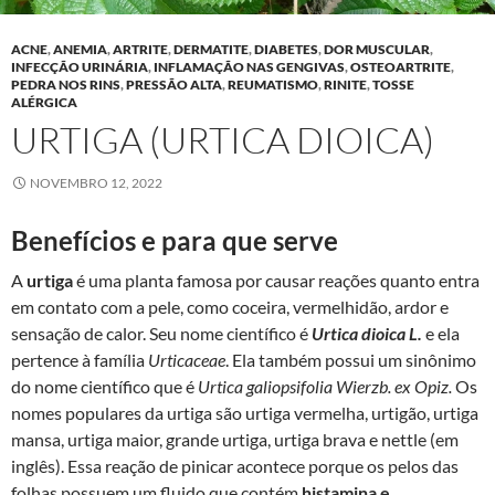
ACNE
,
ANEMIA
,
ARTRITE
,
DERMATITE
,
DIABETES
,
DOR MUSCULAR
,
INFECÇÃO URINÁRIA
,
INFLAMAÇÃO NAS GENGIVAS
,
OSTEOARTRITE
,
PEDRA NOS RINS
,
PRESSÃO ALTA
,
REUMATISMO
,
RINITE
,
TOSSE
ALÉRGICA
URTIGA (URTICA DIOICA)
NOVEMBRO 12, 2022
Benefícios e para que serve
A
urtiga
é uma planta famosa por causar reações quanto entra
em contato com a pele, como coceira, vermelhidão, ardor e
sensação de calor. Seu nome científico é
Urtica dioica L.
e ela
pertence à família
Urticaceae
. Ela também possui um sinônimo
do nome científico que é
Urtica galiopsifolia Wierzb. ex Opiz.
Os
nomes populares da urtiga são urtiga vermelha, urtigão, urtiga
mansa, urtiga maior, grande urtiga, urtiga brava e nettle (em
inglês). Essa reação de pinicar acontece porque os pelos das
folhas possuem um fluido que contém
histamina e