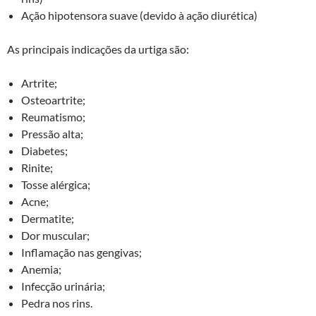
Ação hipotensora suave (devido à ação diurética)
As principais indicações da urtiga são:
Artrite;
Osteoartrite;
Reumatismo;
Pressão alta;
Diabetes;
Rinite;
Tosse alérgica;
Acne;
Dermatite;
Dor muscular;
Inflamação nas gengivas;
Anemia;
Infecção urinária;
Pedra nos rins.