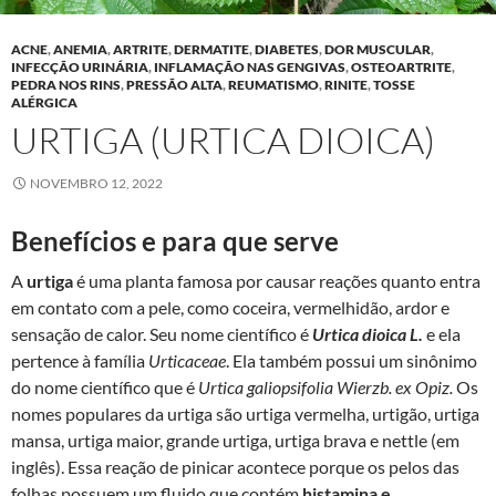
ACNE
,
ANEMIA
,
ARTRITE
,
DERMATITE
,
DIABETES
,
DOR MUSCULAR
,
INFECÇÃO URINÁRIA
,
INFLAMAÇÃO NAS GENGIVAS
,
OSTEOARTRITE
,
PEDRA NOS RINS
,
PRESSÃO ALTA
,
REUMATISMO
,
RINITE
,
TOSSE
ALÉRGICA
URTIGA (URTICA DIOICA)
NOVEMBRO 12, 2022
Benefícios e para que serve
A
urtiga
é uma planta famosa por causar reações quanto entra
em contato com a pele, como coceira, vermelhidão, ardor e
sensação de calor. Seu nome científico é
Urtica dioica L.
e ela
pertence à família
Urticaceae
. Ela também possui um sinônimo
do nome científico que é
Urtica galiopsifolia Wierzb. ex Opiz.
Os
nomes populares da urtiga são urtiga vermelha, urtigão, urtiga
mansa, urtiga maior, grande urtiga, urtiga brava e nettle (em
inglês). Essa reação de pinicar acontece porque os pelos das
folhas possuem um fluido que contém
histamina e