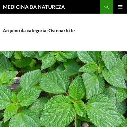
MEDICINA DA NATUREZA
PULAR
MENU
PARA
PRINCI
O
CONTEÚDO
Arquivo da categoria: Osteoartrite