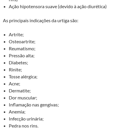
Ação hipotensora suave (devido à ação diurética)
As principais indicações da urtiga são:
Artrite;
Osteoartrite;
Reumatismo;
Pressão alta;
Diabetes;
Rinite;
Tosse alérgica;
Acne;
Dermatite;
Dor muscular;
Inflamação nas gengivas;
Anemia;
Infecção urinária;
Pedra nos rins.