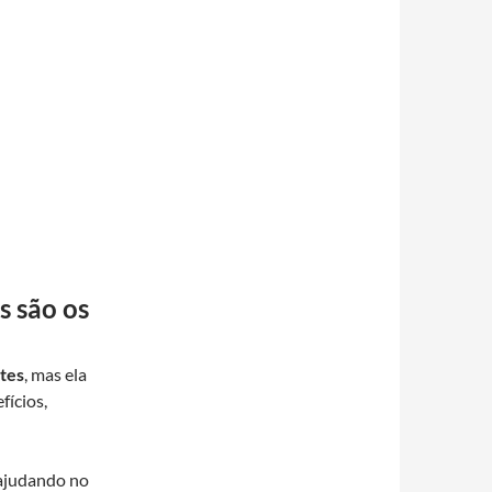
s são os
tes
, mas ela
fícios,
 ajudando no