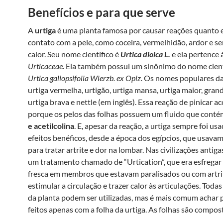
Benefícios e para que serve
A
urtiga
é uma planta famosa por causar reações quanto 
contato com a pele, como coceira, vermelhidão, ardor e s
calor. Seu nome científico é
Urtica dioica L.
e ela pertence à
Urticaceae
. Ela também possui um sinônimo do nome cient
Urtica galiopsifolia Wierzb. ex Opiz.
Os nomes populares da 
urtiga vermelha, urtigão, urtiga mansa, urtiga maior, grand
urtiga brava e nettle (em inglês). Essa reação de pinicar a
porque os pelos das folhas possuem um fluido que cont
e acetilcolina
. E, apesar da reação, a urtiga sempre foi us
efeitos benéficos, desde a época dos egípcios, que usavam
para tratar artrite e dor na lombar. Nas civilizações antig
um tratamento chamado de “Urtication”, que era esfregar 
fresca em membros que estavam paralisados ou com artri
estimular a circulação e trazer calor às articulações. Todas
da planta podem ser utilizadas, mas é mais comum achar
feitos apenas com a folha da urtiga. As folhas são compos