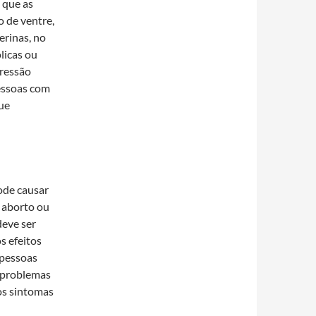
 que as
o de ventre,
erinas, no
licas ou
pressão
pessoas com
gue
ode causar
o aborto ou
deve ser
s efeitos
 pessoas
m problemas
 os sintomas