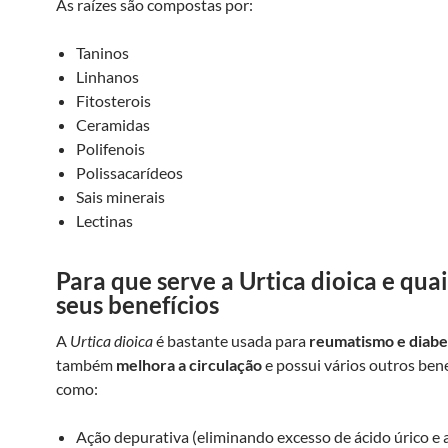
As raízes são compostas por:
Taninos
Linhanos
Fitosterois
Ceramidas
Polifenois
Polissacarídeos
Sais minerais
Lectinas
Para que serve a Urtica dioica e quai
seus benefícios
A
Urtica dioica
é bastante usada para
reumatismo e diabe
também
melhora a circulação
e possui vários outros bene
como:
Ação depurativa (eliminando excesso de ácido úrico e