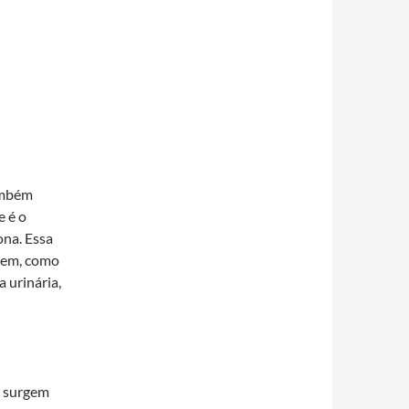
ambém
e é o
ona. Essa
omem, como
 urinária,
e surgem