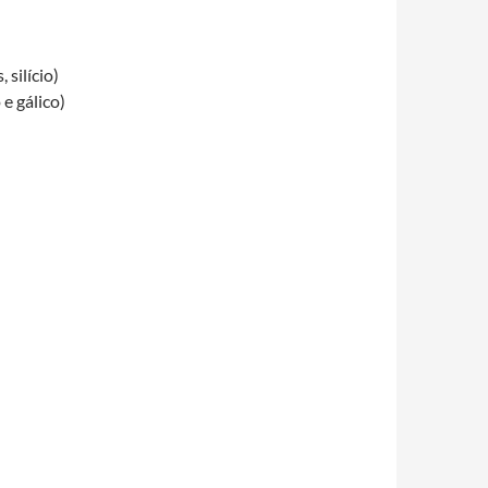
 silício)
 e gálico)