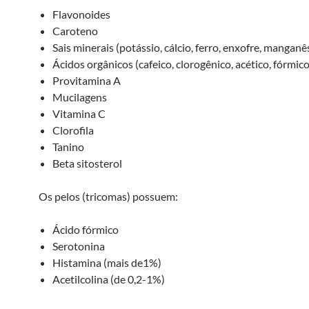
Flavonoides
Caroteno
Sais minerais (potássio, cálcio, ferro, enxofre, manganês,
Ácidos orgânicos (cafeico, clorogênico, acético, fórmico
Provitamina A
Mucilagens
Vitamina C
Clorofila
Tanino
Beta sitosterol
Os pelos (tricomas) possuem:
Ácido fórmico
Serotonina
Histamina (mais de1%)
Acetilcolina (de 0,2-1%)