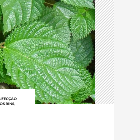
NFECÇÃO
OS RINS
,