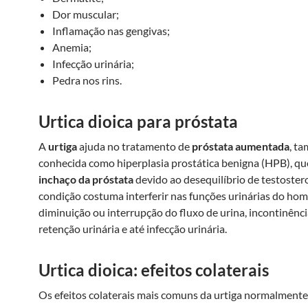
Dor muscular;
Inflamação nas gengivas;
Anemia;
Infecção urinária;
Pedra nos rins.
Urtica dioica para próstata
A
urtiga
ajuda no tratamento de
próstata aumentada
, t
conhecida como hiperplasia prostática benigna (HPB), qu
inchaço da próstata
devido ao desequilíbrio de testoster
condição costuma interferir nas funções urinárias do h
diminuição ou interrupção do fluxo de urina, incontinência
retenção urinária e até infecção urinária.
Urtica dioica: efeitos colaterais
Os efeitos colaterais mais comuns da urtiga normalment