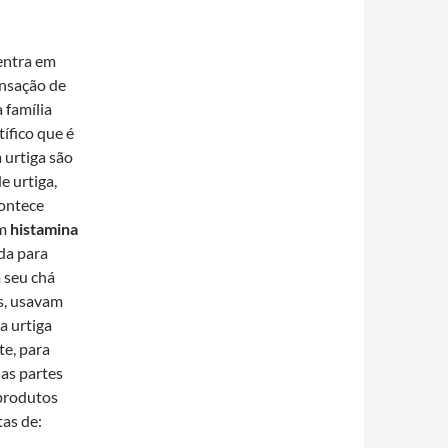
entra em
ensação de
 família
ífico que é
urtiga são
e urtiga,
contece
ém
histamina
ada para
 seu chá
as, usavam
a urtiga
te, para
 as partes
 produtos
tas de: