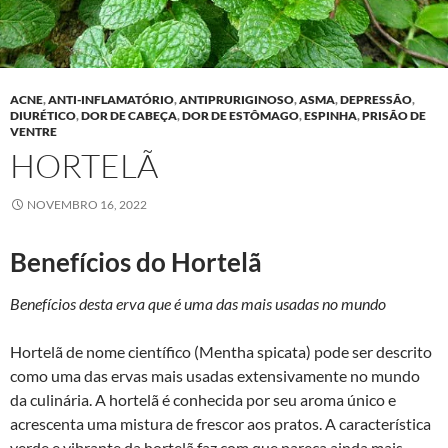
ACNE
,
ANTI-INFLAMATÓRIO
,
ANTIPRURIGINOSO
,
ASMA
,
DEPRESSÃO
,
DIURÉTICO
,
DOR DE CABEÇA
,
DOR DE ESTÔMAGO
,
ESPINHA
,
PRISÃO DE
VENTRE
HORTELÃ
NOVEMBRO 16, 2022
Benefícios do Hortelã
Benefícios desta erva que é uma das mais usadas no mundo
Hortelã de nome científico (Mentha spicata) pode ser descrito
como uma das ervas mais usadas extensivamente no mundo
da culinária. A hortelã é conhecida por seu aroma único e
acrescenta uma mistura de frescor aos pratos. A característica
verde e vibrante da hortelã faz com que pareça ainda mais