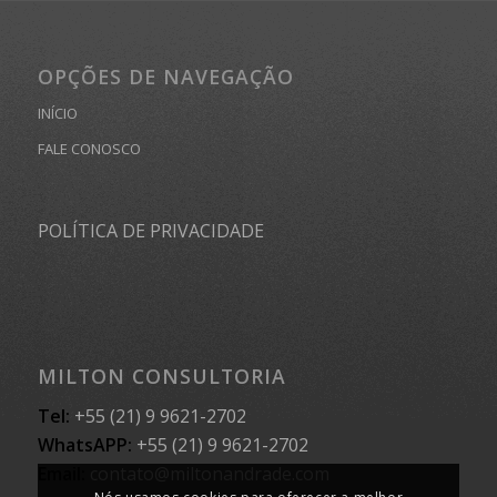
OPÇÕES DE NAVEGAÇÃO
INÍCIO
FALE CONOSCO
POLÍTICA DE PRIVACIDADE
MILTON CONSULTORIA
Tel:
+55 (21) 9 9621-2702
WhatsAPP:
+55 (21) 9 9621-2702
Email:
contato@miltonandrade.com