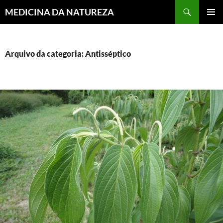
MEDICINA DA NATUREZA
PULAR
MENU
PARA
PRINCI
O
CONTEÚDO
Arquivo da categoria: Antisséptico