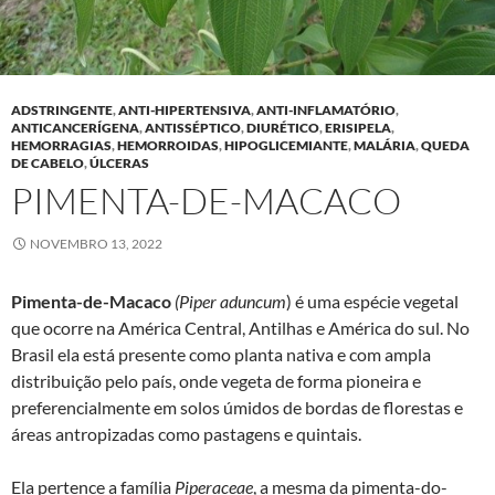
ADSTRINGENTE
,
ANTI-HIPERTENSIVA
,
ANTI-INFLAMATÓRIO
,
ANTICANCERÍGENA
,
ANTISSÉPTICO
,
DIURÉTICO
,
ERISIPELA
,
HEMORRAGIAS
,
HEMORROIDAS
,
HIPOGLICEMIANTE
,
MALÁRIA
,
QUEDA
DE CABELO
,
ÚLCERAS
PIMENTA-DE-MACACO
NOVEMBRO 13, 2022
Pimenta-de-Macaco
(Piper aduncum
) é uma espécie vegetal
que ocorre na América Central, Antilhas e América do sul. No
Brasil ela está presente como planta nativa e com ampla
distribuição pelo país, onde vegeta de forma pioneira e
preferencialmente em solos úmidos de bordas de florestas e
áreas antropizadas como pastagens e quintais.
Ela pertence a família
Piperaceae
, a mesma da pimenta-do-